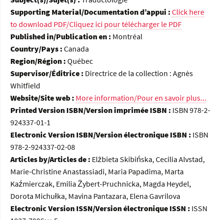
Supporting Material/Documentation d’appui :
Click here
to download PDF/Cliquez ici pour télécharger le PDF
Published in/Publication en :
Montréal
Country/Pays :
Canada
Region/Région :
Québec
Supervisor/Éditrice :
Directrice de la collection : Agnès
Whitfield
Website/Site web :
More information/Pour en savoir plus...
Printed Version ISBN/Version imprimée ISBN :
ISBN 978-2-
924337-01-1
Electronic Version ISBN/Version électronique ISBN :
ISBN
978-2-924337-02-08
Articles by/Articles de :
Elżbieta Skibińska, Cecilia Alvstad,
Marie-Christine Anastassiadi, Maria Papadima, Marta
Kaźmierczak, Emilia Żybert-Pruchnicka, Magda Heydel,
Dorota Michułka, Mavina Pantazara, Elena Gavrilova
Electronic Version ISSN/Version électronique ISSN :
ISSN