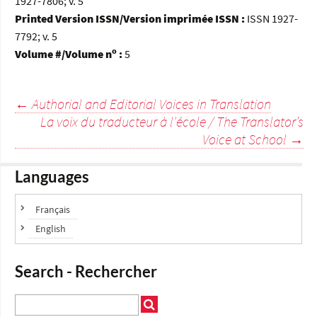
1927-7806; v. 5
Printed Version ISSN/Version imprimée ISSN :
ISSN 1927-
7792; v. 5
o
Volume #/Volume n
:
5
Navigation
←
Authorial and Editorial Voices in Translation
La voix du traducteur à l'école / The Translator’s
des
Voice at School
→
articles
Languages
Français
English
Search - Rechercher