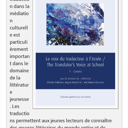
n dans la
médiatio
n
culturell
e est
particuli
èrement
importan
t dans le
domaine
de la
littératur
e
jeunesse
. Les
traductio
ns permettent aux jeunes lecteurs de connaître
des œuvres littéraires du monde entier et de