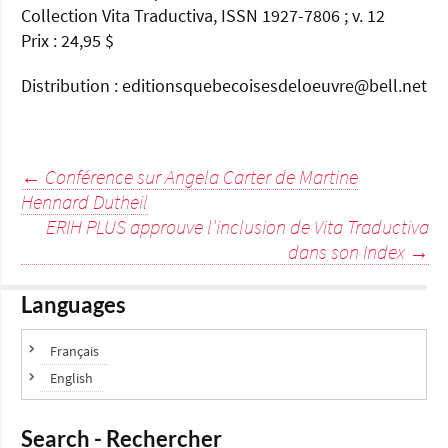
Collection Vita Traductiva, ISSN 1927-7806 ; v. 12
Prix : 24,95 $
Distribution : editionsquebecoisesdeloeuvre@bell.net
Navigation
←
Conférence sur Angela Carter de Martine
Hennard Dutheil
des
ERIH PLUS approuve l'inclusion de Vita Traductiva
dans son Index
→
articles
Languages
Français
English
Search - Rechercher